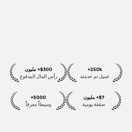
250k+
$300+ مليون
عميل تم خدمته
رأس المال المدفوع
$7+ مليون
5000+
صفقة يومية
وسيطاً معرفاً