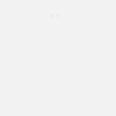
.
.
.