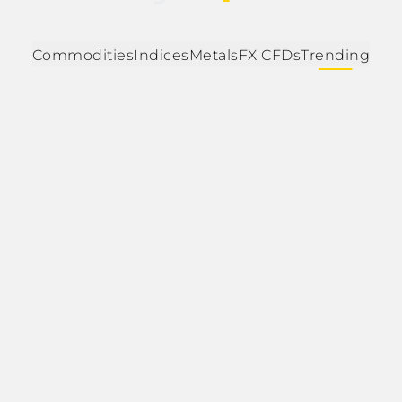
Commodities
Indices
Metals
FX CFDs
Trending