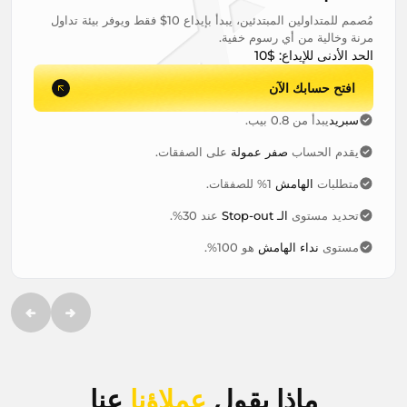
مُصمم للمتداولين المبتدئين، يبدأ بإيداع 10$ فقط ويوفر بيئة تداول
مرنة وخالية من أي رسوم خفية.
الحد الأدنى للإيداع:
$10
افتح حسابك الآن
سبريد
يبدأ من 0.8 بيب.
يقدم الحساب
صفر عمولة
على الصفقات.
متطلبات
الهامش
1% للصفقات.
تحديد مستوى
الـ Stop-out
عند 30%.
مستوى
نداء الهامش
هو 100%.
ماذا يقول
عملاؤنا
عنا